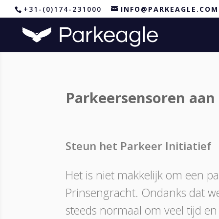
+31-(0)174-231000
INFO@PARKEAGLE.COM
Parkeersensoren aan 
Steun het Parkeer Initiatief
Het is niet makkelijk om een p
Prinsengracht. Ondanks dat we 
steeds normaal om veel tijd en 