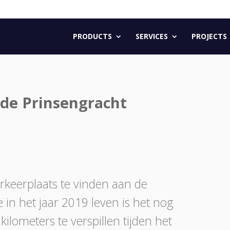
PRODUCTS
SERVICES
PROJECTS
de Prinsengracht
arkeerplaats te vinden aan de
in het jaar 2019 leven is het nog
kilometers te verspillen tijden het